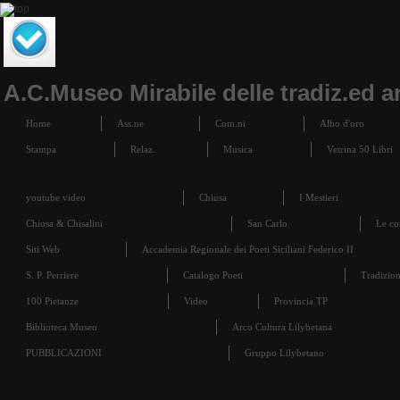
A.C.Museo Mirabile delle tradiz.ed ar
Home
Ass.ne
Com.ni
Albo d'oro
Stampa
Relaz.
Musica
Vetrina 50 Libri
youtube video
Chiusa
I Mestieri
Chiusa & Chisalini
San Carlo
Le co
Siti Web
Accademia Regionale dei Poeti Siciliani Federico II
S. P. Perriere
Catalogo Poeti
Tradizion
100 Pietanze
Video
Provincia TP
Biblioteca Museo
Arco Cultura Lilybetana
PUBBLICAZIONI
Gruppo Lilybetano