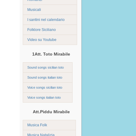
Musicali
I santini nel calendario
Folklore Siciliano
Video su Youtube
1Att. Toto Mirabile
Sound songs sicilian toto
Sound songs italian toto
Voice songs sicilian toto
Voice songs italian toto
Att.Piddu Mirabile
Musica Folk
Musica Natalizia