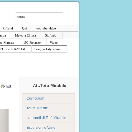
C/Terzi
Quì
youtube video
anda
Meteo a Chiusa
Siti Web
o Marsala
100 Pietanze
Video
PUBBLICAZIONI
Gruppo Lilybetano
Att.Toto Mirabile
Curriculum
Tours Turistici
I racconti di Totò Mirabile
Escursioni e Varie