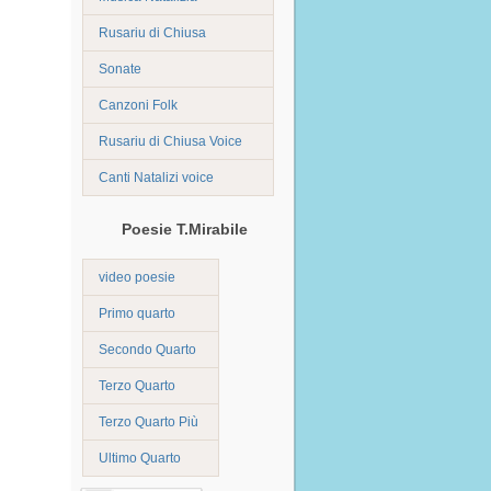
Rusariu di Chiusa
Sonate
Canzoni Folk
Rusariu di Chiusa Voice
Canti Natalizi voice
Poesie T.Mirabile
video poesie
Primo quarto
Secondo Quarto
Terzo Quarto
Terzo Quarto Più
Ultimo Quarto