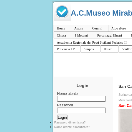
A.C.Museo Mirabil
Home
Ass.ne
Com.ni
Albo d'oro
Chiusa
I Mestieri
Personaggi Illustri
Accademia Regionale dei Poeti Siciliani Federico II
Provincia TP
Simposi
Illustri
Scrittor
Login
San Ca
Nome utente
Scritto d
Mercoled
Password
San Car
Password dimenticata?
Nome utente dimenticato?