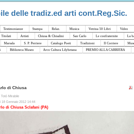
e delle tradiz.ed arti cont.Reg.Sic.
Testimonianze
Stampa
Relaz.
Musica
Vetrina 50 Libri
Video
I Titolati
Artisti
Chiusa & Chisalini
San Carlo
Le confraternite
La b
Marsala
S. P. Perriere
Catalogo Poeti
Tradizioni
Il Corriere
Muse
i
Biblioteca Museo
Arco Cultura Lilybetana
PREMIO ALLA CARRIERA
rlo di Chiusa
a Totò Mirabile
ì 18 Gennaio 2012 14:44
lo di Chiusa Sclafani (PA)