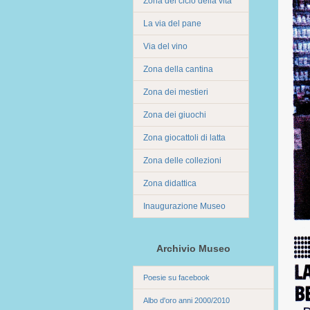
Zona del ciclo della vita
La via del pane
Via del vino
Zona della cantina
Zona dei mestieri
Zona dei giuochi
Zona giocattoli di latta
Zona delle collezioni
Zona didattica
Inaugurazione Museo
Archivio Museo
Poesie su facebook
Albo d'oro anni 2000/2010