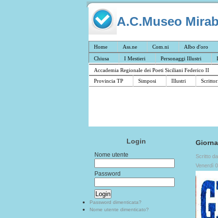
A.C.Museo Mirabil
Home
Ass.ne
Com.ni
Albo d'oro
Chiusa
I Mestieri
Personaggi Illustri
Accademia Regionale dei Poeti Siciliani Federico II
Provincia TP
Simposi
Illustri
Scrittor
Login
Giornal
Nome utente
Scritto d
Venerdì 
Password
Password dimenticata?
Nome utente dimenticato?