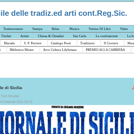
e delle tradiz.ed arti cont.Reg.Sic.
Testimonianze
Stampa
Relaz.
Musica
Vetrina 50 Libri
Video
I Titolati
Artisti
Chiusa & Chisalini
San Carlo
Le confraternite
La b
Marsala
S. P. Perriere
Catalogo Poeti
Tradizioni
Il Corriere
Muse
i
Biblioteca Museo
Arco Cultura Lilybetana
PREMIO ALLA CARRIERA
e di Sicilia
a Totò Mirabile
04 Febbraio 2011 20:43