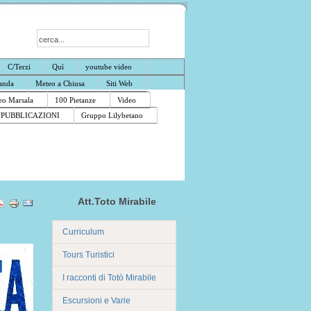
C/Terzi
Quì
youtube video
anda
Meteo a Chiusa
Siti Web
o Marsala
100 Pietanze
Video
PUBBLICAZIONI
Gruppo Lilybetano
Att.Toto Mirabile
Curriculum
Tours Turistici
I racconti di Totò Mirabile
Escursioni e Varie