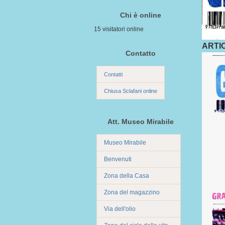
Chi è online
15 visitatori online
ARTI
Contatto
Contatti
Chiusa Sclafani online
Att. Museo Mirabile
Museo Mirabile
Benvenuti
Zona della Casa
Zona del magazzino
Via dell'olio