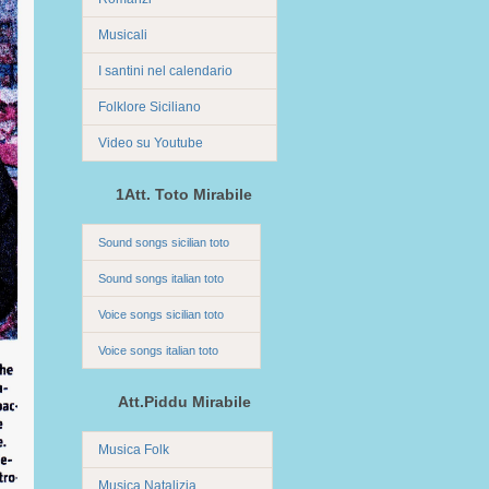
Musicali
I santini nel calendario
Folklore Siciliano
Video su Youtube
1Att. Toto Mirabile
Sound songs sicilian toto
Sound songs italian toto
Voice songs sicilian toto
Voice songs italian toto
Att.Piddu Mirabile
Musica Folk
Musica Natalizia