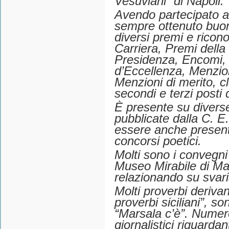
Vesuviani” di Napoli.
Avendo partecipato a
sempre ottenuto buoni 
diversi premi e ricon
Carriera, Premi della
Presidenza, Encomi, 
d’Eccellenza, Menzion
Menzioni di merito, c
secondi e terzi posti 
È presente su divers
pubblicate dalla C. E
essere anche presente
concorsi poetici.
Molti sono i convegni
Museo Mirabile di Ma
relazionando su svaria
Molti proverbi derivan
proverbi siciliani”, so
“Marsala c’è”. Numeros
giornalistici riguardan