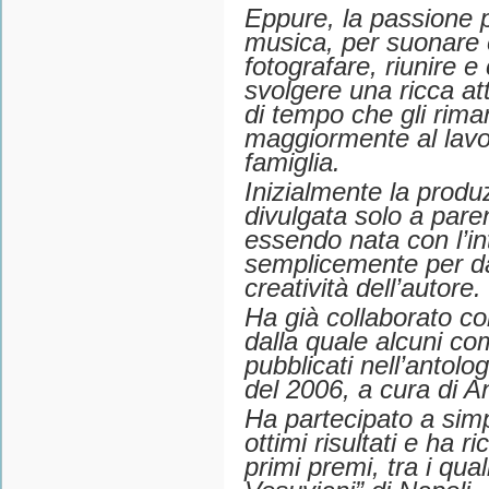
Eppure, la passione p
musica, per suonare e
fotografare, riunire e
svolgere una ricca atti
di tempo che gli rim
maggiormente al lavo
famiglia.
Inizialmente la produz
divulgata solo a paren
essendo nata con l’i
semplicemente per dar
creatività dell’autore.
Ha già collaborato co
dalla quale alcuni co
pubblicati nell’antolo
del 2006, a cura di 
Ha partecipato a simp
ottimi risultati e ha r
primi premi, tra i qual