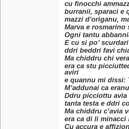
cu finocchi ammazzun
burranii, sparaci e 
mazzi d'origanu, ma
Marva e rosmarino 
Ogni tantu abbanni
E cu si po’ scurdari 
ddri beddri favi chia
Ma chiddru chi vera
era ca stu picciutt
aviri
e quannu mi dissi: T
M’addunai ca eranu
Ddru picciottu avìa
tanta testa e ddri c
Ma chiddru c’avia v
era ca di li minacci 
Cu accura e affizion