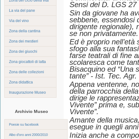
Zona del ciclo della vita
Sensi del D. LGS 27
La via del pane
Sin da giovane ha avu
sebbene, essendosi d
Via del vino
dirigente regionale), 
Zona della cantina
se non privatamente.
Ed è proprio nell’età
Zona dei mestieri
sfogo alla sua fantas
Zona dei giuochi
farse teatrali di fine
scolaresca come tant
Zona giocattoli di latta
Bisacquino ed “Una 
Zona delle collezioni
tante” - Ist. Tec. Agr
Zona didattica
Appena ventenne, nom
della parrocchia della
Inaugurazione Museo
dirige le rappresentaz
Vivente” prima e, sub
Vivente”.
Archivio Museo
Amante della musica,
Poesie su facebook
esegue in quegli anni
Inizia anche a comporr
Albo d'oro anni 2000/2010