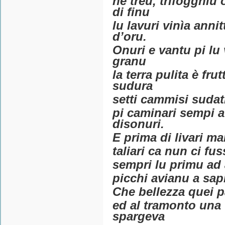
ne treu, trifogghiu
di finu
lu lavuri vinìa anni
d’oru.
Onuri e vantu pi lu
granu
la terra pulita è frut
sudura
setti cammisi sudat
pi caminari sempi a
disonuri.
E prima di livari m
taliari ca nun ci f
sempri lu primu ad a
picchi avianu a sapi
Che bellezza quei p
ed al tramonto una t
spargeva