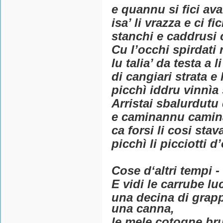
e quannu si fici av
isa’ li vrazza e ci fi
stanchi e caddrusi
Cu l’occhi spirdati 
lu talia’ da testa a l
di cangiari strata e 
picchì iddru vinnìa
Arristai sbalurdutu 
e caminannu camina
ca forsi li cosi st
picchì li picciotti 
Cose d‘altri tempi 
E vidi le carrube lu
una decina di grapp
una canna,
le mele cotogne bru