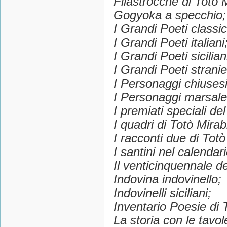
Filastrocche di Totò M
Gogyoka a specchio;
I Grandi Poeti classic
I Grandi Poeti italiani
I Grandi Poeti sicilian
I Grandi Poeti stranie
I Personaggi chiusesi
I Personaggi marsale
I premiati speciali de
I quadri di Totò Mirabi
I racconti due di Totò
I santini nel calendari
Il venticinquennale d
Indovina indovinello;
Indovinelli siciliani;
Inventario Poesie di 
La storia con le tavol