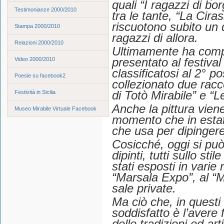
quali “I ragazzi di bor
Testimonianze 2000/2010
tra le tante, “La Cira
riscuotono subito un 
Stampa 2000/2010
ragazzi di allora.
Relazioni 2000/2010
Ultimamente ha compo
Video 2000/2010
presentato al festival
classificatosi al 2° po
Poesie su facebook2
collezionato due raccol
Festività in Sicilia
di Totò Mirabile” e “L
Anche la pittura viene
Museo Mirabile Virtuale Facebook
momento che in estate
che usa per dipingere
Cosicché, oggi si può
dipinti, tutti sullo st
stati esposti in varie 
“Marsala Expo”, al “M
sale private.
Ma ciò che, in questi 
soddisfatto è l’avere