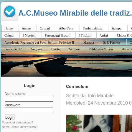
A.C.Museo Mirabile delle tradiz.
Home
Ass.ne
Com.ni
Albo d'oro
Testimonianze
Stampa
R
Chiusa
I Mestieri
Personaggi Illustri
I Titolati
Artisti
Chiusa & C
Accademia Regionale dei Poeti Siciliani Federico II
Marsala
S. P. Perriere
C
Provincia TP
Simposi
Illustri
Scrittori
Biblioteca Museo
Arco C
Login
Curriculum
Nome utente
Scritto da Totò Mirabile
Mercoledì 24 Novembre 2010 0
Password
Password dimenticata?
Nome utente dimenticato?