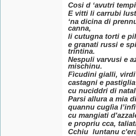
Cosi d ‘avutri tempi
E vitti li carrubi lu
‘na dicina di prennu
canna,
li cutugna torti e p
e granati russi e sp
trintina.
Nespuli varvusi e az
mischinu.
Fìcudini gialli, vird
castagni e pastiglia
cu nuciddri di natal
Parsi allura a mia d
quannu cuglìa l’inf
cu mangiati d'azzal
e propriu cca, taliat
Cchiu luntanu c'era