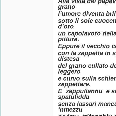
Alla vista dei papav
grano
l’umore diventa brill
sotto il sole cuocen
d’oro
un capolavoro dell
pittura.
Eppure il vecchio 
con la zappetta in 
distesa
del grano cullato d
leggero
e curvo sulla schie
zappettare.
E zappuliannu e s
spatulidda
senza lassari mancu
‘nmezzu