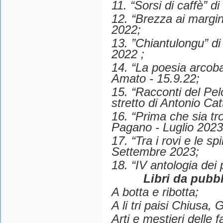
11. “Sorsi di caffè” 
12. “Brezza ai margini
2022;
13. ”Chiantulongu” di
2022 ;
14. “La poesia arcobal
Amato - 15.9.22;
15. “Racconti del Pelo
stretto di Antonio Ca
16. “Prima che sia tr
Pagano - Luglio 2023
17. “Tra i rovi e le s
Settembre 2023;
18. “IV antologia dei 
Libri da pubbl
A botta e ribotta;
A li tri paisi Chiusa,
Arti e mestieri delle 