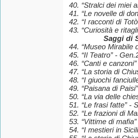
40. “Stralci dei miei 
41. “Le novelle di do
42. “I racconti di Tot
43. “Curiosità e ritagl
Saggi di 
44. “Museo Mirabile d
45. “Il Teatro” - Gen
46. “Canti e canzoni”
47. “La storia di Chi
48. “I giuochi fanciul
49. “Paisana di Paisi”
50. “La via delle chie
51. “Le frasi fatte” - 
52. “Le frazioni di Ma
53. “Vittime di mafia”
54. “I mestieri in Sici