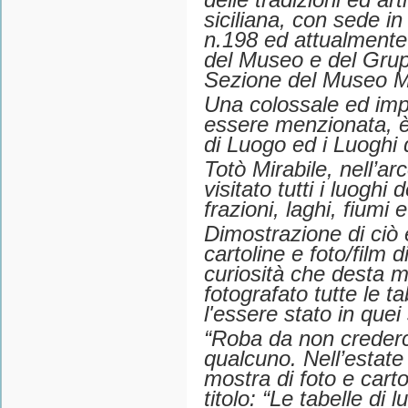
delle tradizioni ed ar
siciliana, con sede 
n.198 ed attualmente r
del Museo e del Grup
Sezione del Museo Mi
Una colossale ed imp
essere menzionata, è q
di Luogo ed i Luoghi di
Totò Mirabile, nell’ar
visitato tutti i luoghi d
frazioni, laghi, fiumi 
Dimostrazione di ciò 
cartoline e foto/film di
curiosità che desta m
fotografato tutte le t
l'essere stato in quei s
“Roba da non crederci
qualcuno. Nell’estate
mostra di foto e cart
titolo: “Le tabelle di l