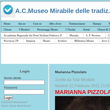
A.C.Museo Mirabile delle tradiz.
Home
Ass.ne
Com.ni
Albo d'oro
Testimonianze
Stampa
R
Chiusa
I Mestieri
Personaggi Illustri
I Titolati
Artisti
Chiusa & C
Accademia Regionale dei Poeti Siciliani Federico II
Marsala
S. P. Perriere
C
Provincia TP
Simposi
Illustri
Scrittori
Biblioteca Museo
Arco C
Login
Marianna Pizzolato
Nome utente
Scritto da Totò Mirabile
Martedì 22 Febbraio 2011 21:4
Password
MARIANNA PIZZOL
Password dimenticata?
Nome utente dimenticato?