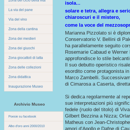
Zona del ciclo della vita
isola...
La via del pane
solare e tetra, allegra e seri
chiaroscuri e il mistero,
Via del vino
come la voce del mezzosop
Zona della cantina
Marianna Pizzolato si è diplom
Zona dei mestieri
Conservatorio V. Bellini di Pa
ha parallelamente seguito cor
Zona dei giuochi
Rosemarie Cabaud e Werner
Zona giocattoli di latta
approfondisce lo stile belcanti
Il suo debutto operistico risa
Zona delle collezioni
esordito come protagonista in 
Zona didattica
Marco Zambelli. Successivamen
di Cimarosa a Caserta, diretta
Inaugurazione Museo
Si dedica regolarmente al rep
sue interpretazioni più signif
Archivio Museo
fedele (ruolo del titolo) di V
Gilbert Bezzina a Nizza; Orla
Poesie su facebook
Matheus con Jean-Christophe 
Albo d'oro anni 2000/2010
amori d’Apollo e Dafne di Cava