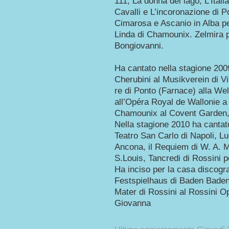
111; La donna del lago, L’Itali
Cavalli e L’incoronazione di P
Cimarosa e Ascanio in Alba p
Linda di Chamounix. Zelmira p
Bongiovanni.
Ha cantato nella stagione 200
Cherubini al Musikverein di Vi
re di Ponto (Farnace) alla We
all’Opéra Royal de Wallonie a 
Chamounix al Covent Garden, L’
Nella stagione 2010 ha cantat
Teatro San Carlo di Napoli, Lu
Ancona, il Requiem di W. A. M
S.Louis, Tancredi di Rossini 
Ha inciso per la casa discogra
Festspielhaus di Baden Baden
Mater di Rossini al Rossini O
Giovanna