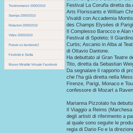
Festival La Coruña diretta da
Testimonianze 2000/2010
Arts Florissants e William Chr
Stampa 2000/2010
Vivaldi con Accademia Montis
des Champs Elysées di Parigi;
Relazioni 2000/2010
Il Complesso Barocco e Alan C
Video 2000/2010
Festival di Spoleto; Il Giardin
Curtis; Ascanio in Alba al Tea
Poesie su facebook2
di Ottavio Dantone.
Festività in Sicilia
Ha debuttato al Gran Teatre d
Tito, diretta da Sebastian Wei
Museo Mirabile Virtuale Facebook
Da segnalare il rapporto di p
che l’ha già diretta nella Mes
Firenze, Parigi, Monaco e To
confessore di Mozart a Raven
Marianna Pizzolato ha debutta
Il Viaggio a Reims (Marchesa
degli artisti di riferimento a pa
al quale sono seguite le produz
regia di Dario Fo e la direzio