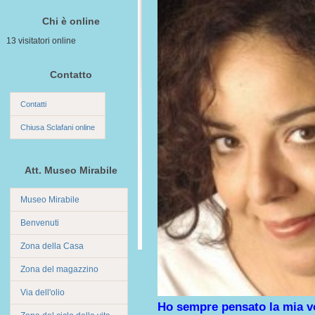
Chi è online
13 visitatori online
Contatto
Contatti
Chiusa Sclafani online
Att. Museo Mirabile
Museo Mirabile
Benvenuti
Zona della Casa
Zona del magazzino
Via dell'olio
Ho sempre pensato la mia vo